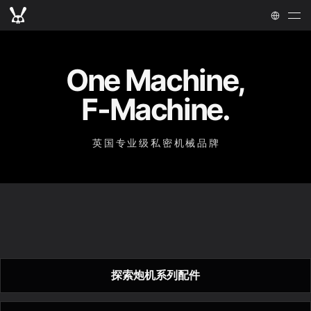
One Machine,
F-Machine.
英国专业级私密机械品牌
智
能
变
程
炮
机
机
炮机适用配件
械
直
驱
炮
机
轻
量
智
能
炮
机
深浅，实时可变
。
取精机适用配件
气
动
取
精
机
U
S
B
吸
盘
转
接
座
炮机适用配件
机械直驱，直接响应
。
轻盈上手，依然专业
。
5
2
5
固
定
短
裤
取精机适用配件
空气，重塑快感
。
F
l
e
x
i
F
u
k
柔
性
接
头
让已有玩具，接入 F-Machine
。
硅
了解更多
胶
内
购买
胆
释放双手，让反馈更稳定
。
探索炮机系列配件
角度顺势而动
。
了解更多
购买
了解更多
购买
让气动反馈，回到稳定状态
。
了解更多
购买
了解更多
购买
了解更多
购买